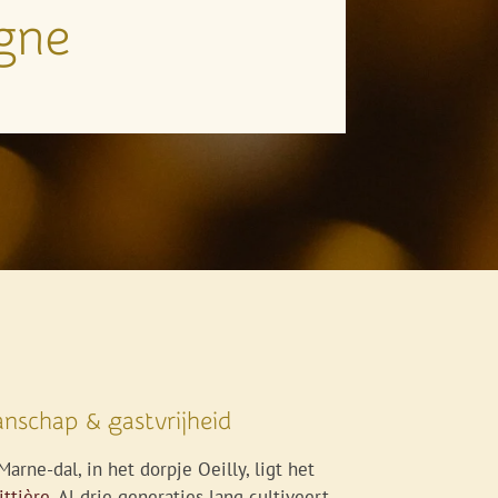
gne
nschap & gastvrijheid
Marne-dal, in het dorpje Oeilly, ligt het
ittière
. Al drie generaties lang cultiveert