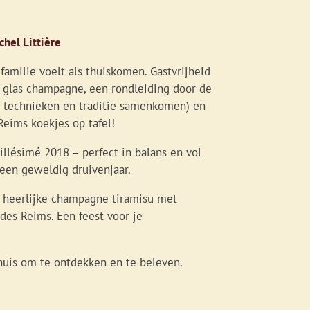
chel Littière
amilie voelt als thuiskomen. Gastvrijheid
d glas champagne, een rondleiding door de
 technieken en traditie samenkomen) en
 Reims koekjes op tafel!
llésimé 2018 – perfect in balans en vol
t een geweldig druivenjaar.
n heerlijke champagne tiramisu met
des Reims. Een feest voor je
 huis om te ontdekken en te beleven.