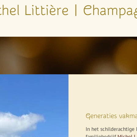
hel Littière
| Champa
Generaties vakma
In het schilderachtige 
familiebedrijf
Michel L