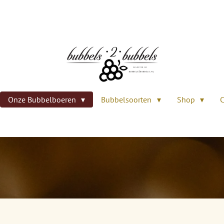
Onze Bubbelboeren
Bubbelsoorten
Shop
C