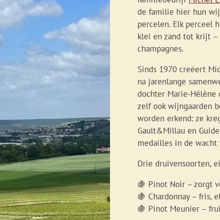
de familie hier hun wi
percelen. Elk perceel 
klei en zand tot krijt
champagnes.
Sinds 1970 creëert Mi
na jarenlange samenwe
dochter Marie-Hélène d
zelf ook wijngaarden b
worden erkend: ze kre
Gault&Millau en Guide
medailles in de wacht
Drie druivensoorten, 
🍇 Pinot Noir – zorgt v
🍇 Chardonnay – fris, 
🍇 Pinot Meunier – fru