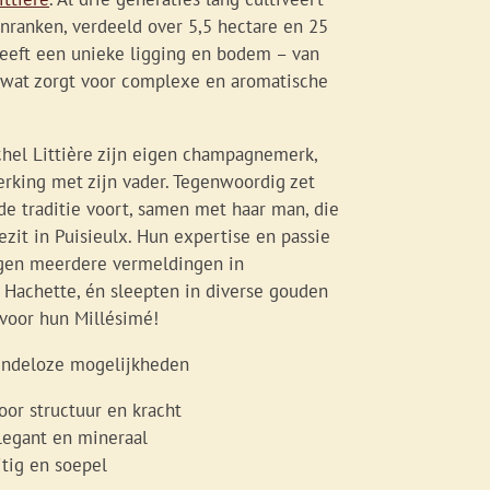
jnranken, verdeeld over 5,5 hectare en 25
heeft een unieke ligging en bodem – van
 – wat zorgt voor complexe en aromatische
chel Littière zijn eigen champagnemerk,
rking met zijn vader. Tegenwoordig zet
e traditie voort, samen met haar man, die
ezit in Puisieulx. Hun expertise en passie
gen meerdere vermeldingen in
 Hachette, én sleepten in diverse gouden
 voor hun Millésimé!
eindeloze mogelijkheden
oor structuur en kracht
elegant en mineraal
itig en soepel