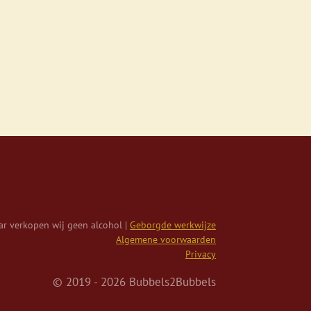
r verkopen wij geen alcohol |
Geborgde werkwijze
Algemene voorwaarden
Privacy
© 2019 - 2026 Bubbels2Bubbels