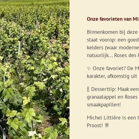
Onze favorieten van Mi
Binnenkomen bij deze f
staat voorop: een goe
kelders (waar moderne
natuurlijk... Roses des
✨ Onze favoriet? De Mi
karakter, afkomstig ui
🍾 Desserttip: Maak ee
granaatappel en Roses 
smaakpapillen!
Michel Littière is een
Proost! 🥂