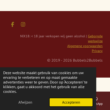
F
I
a
n
c
s
NIX18: < 18 jaar verkopen wij geen alcohol |
Geborgde
e
t
werkwijze
b
a
Algemene voorwaarden
o
g
Privacy
o
r
k
a
© 2019 - 2026 Bubbels2Bubbels
m
Deze website maakt gebruik van cookies om uw
ervaring te verbeteren en op maat gemaakte
advertenties weer te geven. Door op ‘Accepteren’ te
klikken, gaat u akkoord met het gebruik van alle
cookies.
Afwijzen
Accepteren
E-mailadres
Telefoonnummer
Kaart
WhatsApp