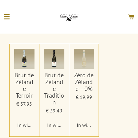
Ga
direct
naar
de
hoofdinhoud
Brut de
Brut de
Zéro de
Zéland
Zéland
Zéland
e
e
e – 0%
Terroir
Traditio
€ 19,99
n
€ 37,95
€ 39,49
In winkelwagen
In winkelwagen
In winkelwagen