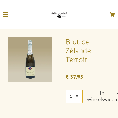
Ga
direct
naar
de
hoofdinhoud
Brut de
Zélande
Terroir
€ 37,95
In
winkelwagen