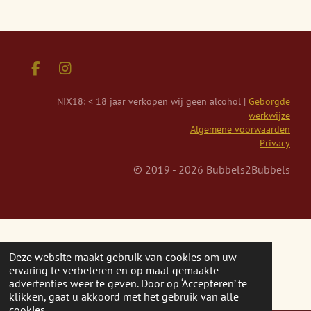
F
I
a
n
c
s
NIX18: < 18 jaar verkopen wij geen alcohol |
Geborgde
e
t
werkwijze
b
a
Algemene voorwaarden
o
g
Privacy
o
r
k
a
© 2019 - 2026 Bubbels2Bubbels
m
Deze website maakt gebruik van cookies om uw
ervaring te verbeteren en op maat gemaakte
advertenties weer te geven. Door op ‘Accepteren’ te
klikken, gaat u akkoord met het gebruik van alle
cookies.