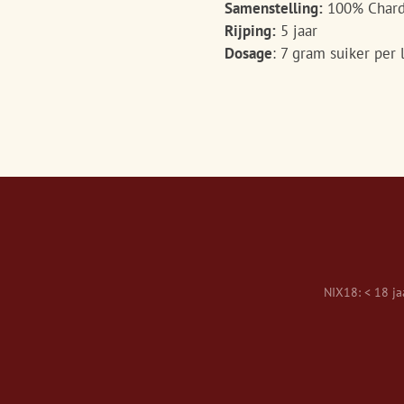
Samenstelling:
100% Chard
Rijping:
5 jaar
Dosage
: 7 gram suiker per l
NIX18: < 18 jaa