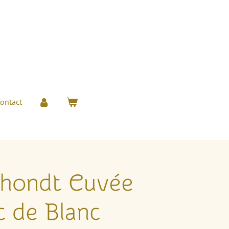
ontact
Dhondt Cuvée
c de Blanc