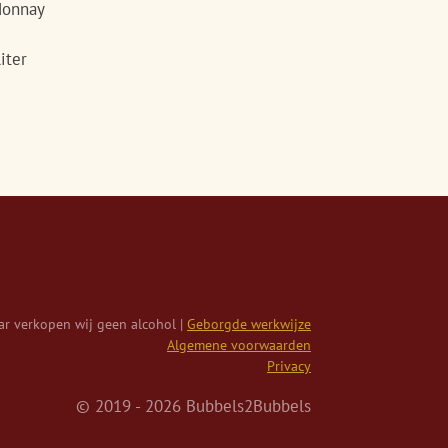
onnay
iter
r verkopen wij geen alcohol |
Geborgde werkwijze
Algemene voorwaarden
Privacy
© 2019 - 2026 Bubbels2Bubbels