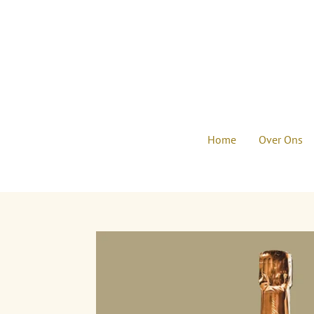
Ga
direct
naar
de
hoofdinhoud
Home
Over Ons