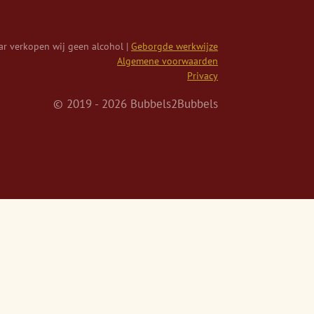
r verkopen wij geen alcohol |
Geborgde werkwijze
Algemene voorwaarden
Privacy
© 2019 - 2026 Bubbels2Bubbels