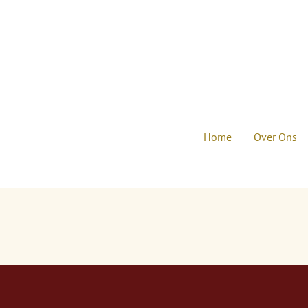
Ga
direct
naar
de
hoofdinhoud
Home
Over Ons